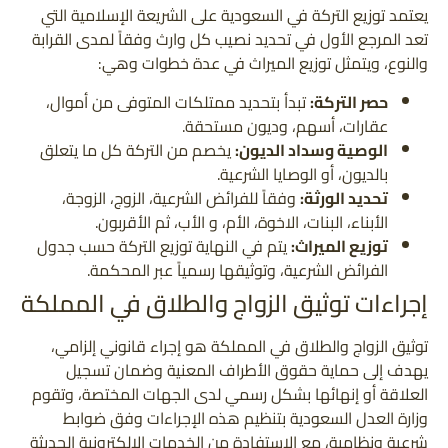
يعتمد توزيع التركة في السعودية على الشريعة الإسلامية التي
تعد المرجع الأول في تحديد نصيب كل وارث وفقاً لمدى القرابة
والنوع، ويتمثل توزيع الميراث في عدة خطوات وهي:
حصر التركة:
تبدأ بتحديد ممتلكات المتوفى من أموال،
عقارات، أسهم، وديون مستحقة.
الوصية وسداد الديون:
يخصم من التركة كل ما يتعلق
بالديون، أو الوصايا الشرعية.
تحديد الورثة:
وفقاً للفرائض الشرعية، الزوج، الزوجة،
الأبناء، البنات، الاخوة، الأم، و الأب، ثم الأقربون.
توزيع الميراث:
يتم في النهاية توزيع التركة حسب جدول
الفرائض الشرعية، وتوثيقها رسمياً عبر المحكمة.
إجراءات توثيق الزواج والطلاق في المملكة
توثيق الزواج والطلاق في المملكة هو إجراء قانوني إلزامي،
يهدف إلى حماية حقوق الأطراف المعنية وضمان تسجيل
العلاقة أو إنهائها بشكل رسمي لدى الجهات المختصة، وتقوم
وزارة العدل السعودية بتنظيم هذه الإجراءات وفق ضوابط
شرعية ونظامية، مع الاستفادة من الخدمات الالكترونية الحديثة