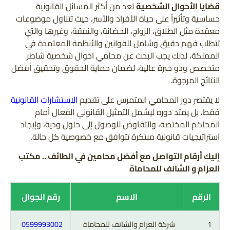
قضايا الأحوال الشخصية
تعد من أكثر المسائل القانونية
حساسية وتأثيراً على حياة الأفراد والأسر، حيث تتناول موضوعات
معقدة مثل الطلاق، الزواج، الحضانة، والنفقة، وغيرها والتي
تتطلب فهم دقيق وشامل للقوانين والأنظمة المعتمدة في
المملكة، لذلك يجب البحث عن محامي احوال شخصية شاطر
متخصص وذو خبرة عالية، لضمان حماية الحقوق وتحقيق أفضل
النتائج المرجوة.
لا يقتصر دور المحامي المتمرس على تقديم
الاستشارات القانونية
فقط، بل يمتد دوره ليشمل التمثيل القانوني الفعال أمام
المحاكم المختصة، والتفاوض للوصول إلى حلول ودية، وإيجاد
استراتيجيات قانونية مبتكرة تتوافق مع خصوصية كل حالة.
إليك أرقام التواصل مع أفضل محامين ف
ي الطائف .. مكتب
العزام و الشانف للمحاماة
الرقم
الاسم
رقم الجوال
1
شركة العزام والشانف للمحاماة
0599993002