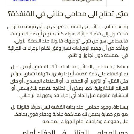
متى تحتاج إلى محامي جنائي في القنفذة؟
وجود محامي جنائي في القنفذة ضروري في أي موقف قانوني
قد يتحول إلى قضية جزائية، سواء كنت متهم أو ضحية لجريمة،
فالمحامي هو من يتولى توجيهك قانونيًا منذ اللحظة الأولى،
ويتأكد من أن جميع الإجراءات تسير وفق نظام الإجراءات الجزائية
في المملكة دون تجاوز أو ظلم.
يستعان بالمحامي الجنائي عند استدعائك للتحقيق، أو في حال
تم توقيفك على ذمة قضية، أو إذا واجهت اتهامًا يتعلق بجرائم
مثل القتل، أو التزوير، أو المخدرات، أو الاعتداء الجسدي، أو حتى
الجرائم الإلكترونية، كما يمكن أن تحتاجه لتقديم بلاغ رسمي أو
استشارة قانونية قبل اتخاذ أي إجراء قد يكون له أثر جنائي.
ببساطة، وجود محامي منذ بداية القضية ليس طرفًا قانونيًا بل
هو درع حماية يضمن لك محاكمة عادلة ودفاع قوي يحافظ
على حقوقك وكرامتك أمام الجهات المختصة.
دور المحامي الجنائي في الدفاع أمام