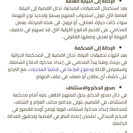
الإحالة إلى النيابة العامة
بعد استكمال التحقيقات المبدئية، تحال القضية إلى النيابة
العامة التي تتولى استجواب المتهم رسميًا وتحديد نوع التهمة،
سواء كانت حيازة، تعاطي، أو ترويج، في هذه المرحلة، يعمل
المحامي على تقديم الدفوع الأولية التي قد تسهم في تخفيف
التهمة أو تعديل وصفها القانوني.
الإحالة إلى المحكمة
بعد انتهاء تحقيقات النيابة، تحال القضية إلى المحكمة الجزائية
في بريدة، وهنا يبدأ المحامي في إعداد مذكرة الدفاع الشاملة،
واستعراض الأدلة و
دفوع البراءة في قضايا المخدرات
، مع التركيز
على كشف أي بطلان أو ضعف في ملف الاتهام.
صدور الحكم والاستئناف
في حال صدور الحكم، يحق للمتهم الطعن عليه أمام محكمة
الاستئناف في القصيم، يتولى محامو مكتب العزام و الشانف
للمحاماة إعداد مذكرة استئناف قوية توضح أوجه القصور في
الحكم الابتدائي، لضمان إعادة النظر في القضية وتحقيق العدالة
الكاملة.