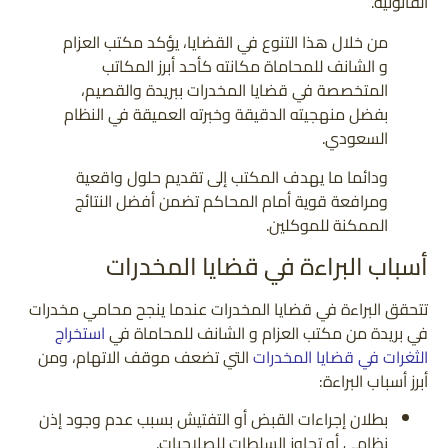
القانونية.
من خلال هذا التنوع في القضايا، يؤكد مكتب العزام
و الشانف للمحاماة مكانته كأحد أبرز المكاتب
المتخصصة في قضايا المخدرات ببريدة والقصيم،
بفضل منهجيته الدقيقة وخبرته العميقة في النظام
السعودي.
ودائما ما يهدف المكتب إلى تقديم حلول واقعية
ومرافعة قوية أمام المحاكم تضمن أفضل النتائج
الممكنة للموكلين.
أسباب البراءة في قضايا المخدرات
تتحقق البراءة في قضايا المخدرات عندما ينجح محامي مخدرات
في بريدة من مكتب العزام و الشانف للمحاماة في
استخراج
الثغرات في قضايا المخدرات
التي تضعف موقف الاتهام، ومن
أبرز أسباب البراءة:
بطلان إجراءات القبض أو التفتيش بسبب عدم وجود إذن
نظامي أو تجاوز السلطات للصلاحيات.