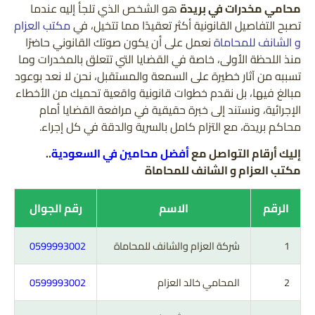
محامي مخدرات في بريدة
هو الشخص الذي تلجأ إليه عندما
تصبح التفاصيل القانونية أكثر تعقيدًا مما تتخيل، في
مكتب العزام
و الشانف للمحاماة
نعمل على أن يكون صوتك القانوني حاضرًا
منذ اللحظة الأولى، خاصة في القضايا التي تتعلق بالمخدرات وما
تسببه من آثار خطيرة على السمعة والمستقبل، نحن لا نعد بوعود
مبالغ فيها، بل نقدم خطوات قانونية واقعية تحميك من الأخطاء
الإجرائية، ونستند إلى خبرة حقيقية في مرافعة القضايا أمام
محاكم بريدة، مع التزام كامل بالسرية والدقة في كل إجراء.
إليك أرقام التواصل مع
أفضل محامين في السعودية
..
مكتب العزام و الشانف للمحاماة
الرقم
الاسم
رقم الجوال
1
شركة العزام والشانف للمحاماة
0599993002
2
المحامي خالد العزام
0599993002