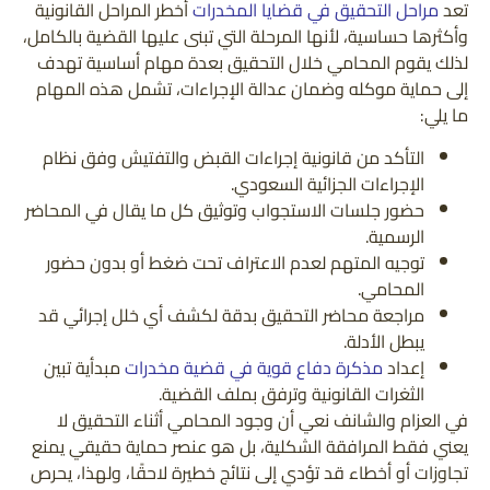
تعد
مراحل التحقيق في قضايا المخدرات
أخطر المراحل القانونية
وأكثرها حساسية، لأنها المرحلة التي تبنى عليها القضية بالكامل،
لذلك يقوم المحامي خلال التحقيق بعدة مهام أساسية تهدف
إلى حماية موكله وضمان عدالة الإجراءات، تشمل هذه المهام
ما يلي:
التأكد من قانونية إجراءات القبض والتفتيش وفق نظام
الإجراءات الجزائية السعودي.
حضور جلسات الاستجواب وتوثيق كل ما يقال في المحاضر
الرسمية.
توجيه المتهم لعدم الاعتراف تحت ضغط أو بدون حضور
المحامي.
مراجعة محاضر التحقيق بدقة لكشف أي خلل إجرائي قد
يبطل الأدلة.
إعداد
مذكرة دفاع قوية في قضية مخدرات
مبدأية تبين
الثغرات القانونية وترفق بملف القضية.
في العزام والشانف نعي أن وجود المحامي أثناء التحقيق لا
يعني فقط المرافقة الشكلية، بل هو عنصر حماية حقيقي يمنع
تجاوزات أو أخطاء قد تؤدي إلى نتائج خطيرة لاحقًا، ولهذا، يحرص