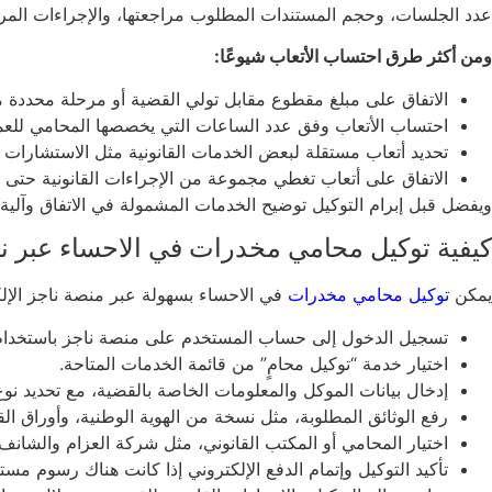
عدد الجلسات، وحجم المستندات المطلوب مراجعتها، والإجراءات المرتب
ومن أكثر طرق احتساب الأتعاب شيوعًا:
الاتفاق على مبلغ مقطوع مقابل تولي القضية أو مرحلة محددة من
احتساب الأتعاب وفق عدد الساعات التي يخصصها المحامي للعمل
تحديد أتعاب مستقلة لبعض الخدمات القانونية مثل الاستشارات أ
الاتفاق على أتعاب تغطي مجموعة من الإجراءات القانونية حتى ا
ويفضل قبل إبرام التوكيل توضيح الخدمات المشمولة في الاتفاق وآلية ال
كيفية توكيل محامي مخدرات في الاحساء عبر نا
يمكن
توكيل محامي مخدرات
في الاحساء بسهولة عبر منصة ناجز الإلك
تسجيل الدخول إلى حساب المستخدم على منصة ناجز باستخدام بي
اختيار خدمة “توكيل محامٍ” من قائمة الخدمات المتاحة.
إدخال بيانات الموكل والمعلومات الخاصة بالقضية، مع تحديد نوع
رفع الوثائق المطلوبة، مثل نسخة من الهوية الوطنية، وأوراق 
اختيار المحامي أو المكتب القانوني، مثل شركة العزام والشانف 
تأكيد التوكيل وإتمام الدفع الإلكتروني إذا كانت هناك رسوم مست