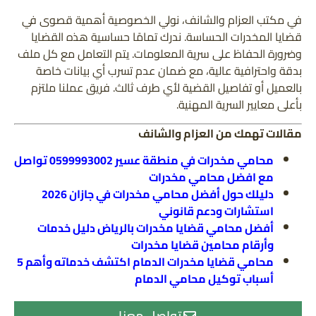
في مكتب العزام والشانف، نولي الخصوصية أهمية قصوى في
قضايا المخدرات الحساسة. ندرك تمامًا حساسية هذه القضايا
وضرورة الحفاظ على سرية المعلومات. يتم التعامل مع كل ملف
بدقة واحترافية عالية، مع ضمان عدم تسرب أي بيانات خاصة
بالعميل أو تفاصيل القضية لأي طرف ثالث. فريق عملنا ملتزم
بأعلى معايير السرية المهنية.
مقالات تهمك من العزام والشانف
محامي مخدرات في منطقة عسير 0599993002 تواصل
مع افضل محامي مخدرات
دليلك حول أفضل محامي مخدرات في جازان 2026
استشارات ودعم قانوني
أفضل محامي قضايا مخدرات بالرياض دليل خدمات
وأرقام محامين قضايا مخدرات
محامي قضايا مخدرات الدمام اكتشف خدماته وأهم 5
أسباب توكيل محامي الدمام
تواصل معنا