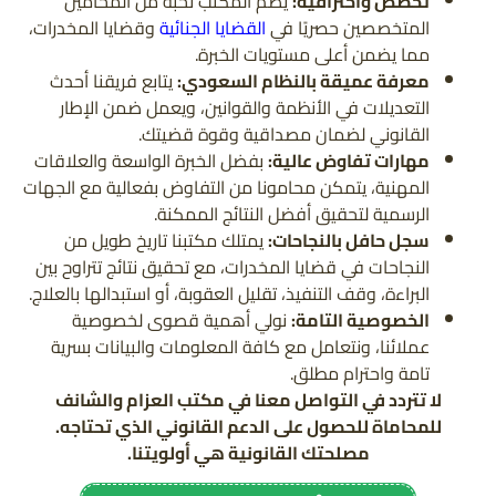
تخصص واحترافية:
يضم المكتب نخبة من المحامين
المتخصصين حصريًا في
القضايا الجنائية
وقضايا المخدرات،
مما يضمن أعلى مستويات الخبرة.
معرفة عميقة بالنظام السعودي:
يتابع فريقنا أحدث
التعديلات في الأنظمة والقوانين، ويعمل ضمن الإطار
القانوني لضمان مصداقية وقوة قضيتك.
مهارات تفاوض عالية:
بفضل الخبرة الواسعة والعلاقات
المهنية، يتمكن محامونا من التفاوض بفعالية مع الجهات
الرسمية لتحقيق أفضل النتائج الممكنة.
سجل حافل بالنجاحات:
يمتلك مكتبنا تاريخ طويل من
النجاحات في قضايا المخدرات، مع تحقيق نتائج تتراوح بين
البراءة، وقف التنفيذ، تقليل العقوبة، أو استبدالها بالعلاج.
الخصوصية التامة:
نولي أهمية قصوى لخصوصية
عملائنا، ونتعامل مع كافة المعلومات والبيانات بسرية
تامة واحترام مطلق.
لا تتردد في التواصل معنا في مكتب العزام والشانف
للمحاماة للحصول على الدعم القانوني الذي تحتاجه.
مصلحتك القانونية هي أولويتنا.