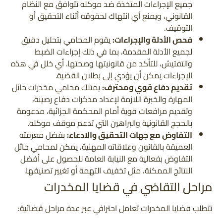
جميع الإجراءات المتخذة ضد موكله تتوافق مع النظام
القانوني، ويمنع أي انتهاك لحقوقه أثناء التحقيق أو
التوقيف.
فحص الأدلة والإجراءات:
يقوم المحامي بتحليل دقيق
لجميع الأدلة المقدمة، بما في ذلك إجراءات الضبط
والتفتيش، للتأكد من قانونيتها وصحتها. أي خلل في هذه
الإجراءات يمكن أن يؤدي إلى بطلان القضية.
تقديم دفاع قوي ومحترف:
يمتلك محامي مخدرات حائل
المهارة والخبرة اللازمة لإعداد مذكرات دفاع رصينة،
وتقديم مرافعات قوية أمام المحكمة الجزائية، مدعومة
بالحجج القانونية والبراهين التي تدعم موقف موكله.
التفاوض مع جهات التحقيق والادعاء:
بفضل معرفته
العميقة بالقانون وعلاقاته المهنية، يمكن لمحامي حائل
التفاوض بفعالية مع النيابة العامة للحصول على أفضل
النتائج الممكنة، مثل تخفيف التهمة أو تغيير تصنيفها.
مراحل التقاضي في قضايا المخدرات
تتطلب قضايا المخدرات تعامل احترافي عبر عدة مراحل قضائية: