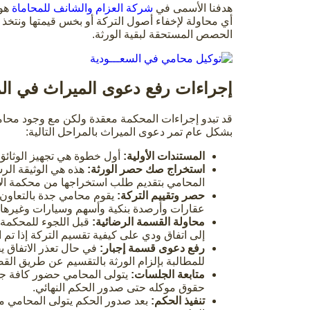
هدفنا الأسمى في
شركة العزام والشانف للمحاماة
هو 
أي محاولة لإخفاء أصول التركة أو بخس قيمتها ونتخذ ك
الحصص المستحقة لبقية الورثة.
إجراءات رفع دعوى الميراث في ال
قد تبدو إجراءات المحكمة معقدة ولكن مع وجود محا
بشكل عام تمر دعوى الميراث بالمراحل التالية:
المستندات الأولية:
أول خطوة هي تجهيز الوثائق 
استخراج صك حصر الورثة:
هذه هي الوثيقة الرس
المحامي بتقديم طلب استخراجها من محكمة ال
حصر وتقييم التركة:
يقوم محامي جدة بالتعاون 
عقارات وأرصدة بنكية وأسهم وسيارات وغيرها وت
محاولة القسمة الرضائية:
قبل اللجوء للمحكمة ي
إلى اتفاق ودي على كيفية تقسيم التركة إذا تم ا
رفع دعوى قسمة إجبار:
في حال تعذر الاتفاق ي
للمطالبة بإلزام الورثة بالتقسيم عن طريق القض
متابعة الجلسات:
يتولى المحامي حضور كافة جل
حقوق موكله حتى صدور الحكم النهائي.
تنفيذ الحكم:
بعد صدور الحكم يتولى المحامي مت