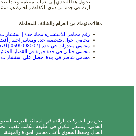
تحويل هذا التحدي إلى عملية منظمة وعادلة تح
إرث في جدة من ذوي الكفاءة والخبرة هو استثم
مقالات تهمك من العزام والشانف للمحاماة
رقم محامي للاستشاره مجانا جدة | استشارات ق
محامي احوال شخصية جدة ومعايير اختيار أفض
محامي مخدرات في جدة | 0599993002 | افضل محامي مخدرات جدة
محامي جنائي في جدة خبرة في القضايا الجنائ
محامي شاطر في جدة احصل على استشارات 
نحن من الشركات الرائدة في المملكة العربية السعود
العدلي، ونسعى لنكون في طليعة مكاتب تقديم الخدم
العدل وحفظ الحقوق بأعلى معايير الجودة والمهنية.