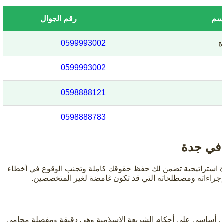
اسم
رقم الجوال
0599993002
ة
0599993002
0598888121
0598888783
 في جدة
استراتيجية تضمن لك حفظ حقوقك كاملة وتجنب الوقوع في أخطاء
ه إجراءاته ومصطلحاته التي قد تكون غامضة لغير المتخصصين.
شكل أساسي على أحكام الشريعة الإسلامية وهي دقيقة ومفصلة محامي