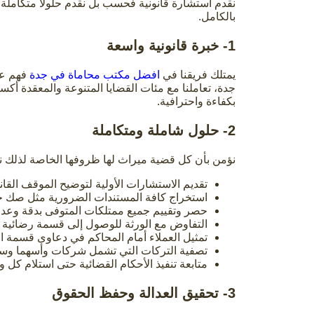
نقدم استشارة قانونية فحسب بل نقدم حلولا متكاملة 
بالكامل.
1- خبرة قانونية واسعة
يمتلك فريقنا في
افضل مكتب محاماة في جدة
فهم عم
جدة، تعاملنا مع مئات القضايا المتنوعة والمعقدة أكس
بكفاءة واحترافية.
2- حلول شاملة ومتكاملة
نؤمن بأن كل قضية ميراث لها ظروفها الخاصة لذلك 
تقديم الاستشارات الأولية لتوضيح الموقف القانو
استخراج كافة المستندات الضرورية مثل صك ح
حصر وتقييم جميع ممتلكات المتوفى بدقة وعدال
التفاوض مع الورثة للوصول إلى قسمة رضائية م
تمثيل العملاء أمام المحاكم في دعاوى قسمة الت
تصفية التركات التي تشمل شركات وأسهما وسج
متابعة تنفيذ الأحكام القضائية حتى استلام كل و
3- تحقيق العدالة وحفظ الحقوق