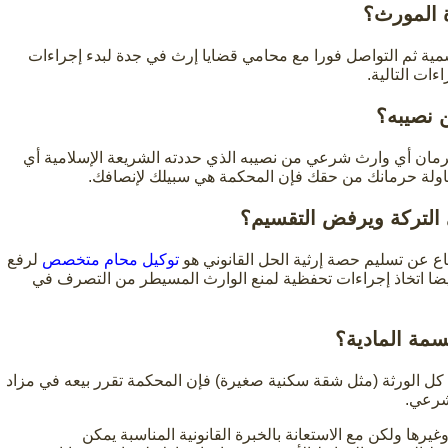
ة المورث؟
سمية ثم التواصل فورا مع محامي قضايا إرث في جدة لبدء إجراءات
ات التالية.
 نصيبه؟
 حرمان أي وارث شرعي من نصيبه الذي حددته الشريعة الإسلامية أي
محاولة حرمانك من حقك فإن المحكمة هي سبيلك لإنصافك.
 التركة ويرفض التقسيم؟
ع عن تسليم حصة إرثية الحل القانوني هو
توكيل محام متخصص
لرفع
ضا اتخاذ إجراءات تحفظية لمنع الوارث المسيطر من التصرف في
سمة المادية؟
ن كل الورثة (مثل شقة سكنية صغيرة) فإن المحكمة تقرر بيعه في مزاد
شرعي.
يرها ولكن مع الاستعانة بالخبرة القانونية المناسبة يمكن