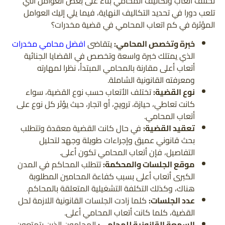
تختلف أتعاب وتكاليف المحامي بناء على بعض العوامل التي
تلعب دورا في تحديد التكاليف النهاية، فيما يلي إليك العوامل
المؤثرة في كم اتعاب المحامي في قضية مخدرات؟
خبرة وتخصص المحامي:
يتقاضى
افضل محامي مخدرات
الذي يمتلك خبرة واسعة وتخصص في القضايا الجنائية
أتعاب أعلى مقارنة بالمحامي المبتدأ، نظرا لمهارته
ومعرفته القانونية الشاملة.
نوع القضية:
تختلف الأتعاب حسب نوع القضية، سواء
كانت تعاطي، حيازة، ترويج، أو اتجار، حيث يؤثر كل نوع على
أتعاب المحامي.
تعقيد القضية:
في حال كانت القضية معقدة وتتطلب
بحث قانوني عميق وإجراءات طويلة وجهد لتحليل
التفاصيل، فإن أتعاب المحامي تكون أعلى.
موقع الجلسات والمحكمة:
تتطلب المحاكم في المدن
الكبرى أتعاب أعلى بسبب كفاءة المحامين المطلوبة
هناك، وكذلك التكلفة التشغيلية المتعلقة بالمحاكم.
عدد الجلسات:
كلما زادت الجلسات القانونية اللازمة لحل
القضية، كلما كانت أتعاب المحامي أعلى.
السمعة القانونية للمحامي:
المحامون الذين يتمتعون