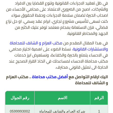
في ظل تعقيد الاجراءات القانونية وتنوع القضايا بين الافراد
والشركات، اصبح من الضروري الاعتماد على محامي الأحساء من
اصحاب الخبرة لضمان سلامة الاجراءات وحفظ الحقوق سواء
كنت تسعى لتأسيس مشروع تجاري، ابرام عقد رسمي، او حل نزاع
قضائي، فإن الاستعانة بمحام معتمد توفر عليك الكثير من
الجهد والمخاطر القانونية.
في هذا المقال المقدم من
مكتب العزام و الشانف للمحاماة
والاستشارات القانونية
، نسلط الضوء على اهمية اختيار محامي
في الاحساء يتمتع بالخبرة والكفاءة، ونستعرض ابرز خدمات
مكتب محاماة الاحساء لمساعدتك في اتخاذ القرار الصحيح عند
الحاجة الى تمثيل قانوني محترف.
اليك ارقام التواصل مع
أفضل مكتب محاماة
.. مكتب العزام
و الشانف للمحاماة
الرقم
الاسم
رقم الجوال
1
شركة العزام والشانف للمحاماة
0599993002