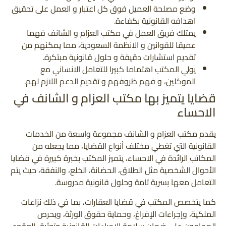
وضع مصلحة العميل فوق كل اعتبار و العمل على تحقيق
اهدافه القانونية بكفاءة.
يمتلك فريق العمل في مكتب العزام و الشانف فهما
عميقا للقوانين و الانظمة السعودية، مما يمكنهم من
تقديم استشارات دقيقة و حلول قانونية مبتكرة.
يولي المكتب اهتماما كبيرا للتعامل الانساني مع
الموكلين، و فهم ظروفهم و تقديم الدعم اللازم لهم.
قضايا يتميز بها مكتب العزام و الشانف في
الاحساء
يقدم مكتب العزام و الشانف مجموعة واسعة من الخدمات
القانونية التي تغطي مختلف أنواع القضايا، مما يجعله من
المكاتب الرائدة في الاحساء، يتميز المكتب بخبرة كبيرة في قضايا
الأحوال الشخصية مثل الطلاق، الحضانة، الخلع، والنفقة، حيث يتم
التعامل معها بسرية تامة وحلول قانونية مدروسة.
كما يتخصص المكتب في قضايا العقارات، بما في ذلك نزاعات
الملكية، وإجراءات الإفراغ، وحماية حقوق الورثة، ويحرص
المحامون على ضمان سلامة الاجراءات القانونية وتوثيق العقود