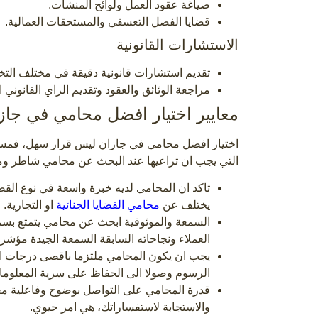
صياغة عقود العمل ولوائح المنشات.
قضايا الفصل التعسفي والمستحقات العمالية.
الاستشارات القانونية
تقديم استشارات قانونية دقيقة في مختلف ال
مراجعة الوثائق والعقود وتقديم الراي القانوني ا
معايير اختيار افضل محامي في جاز
اختيار افضل محامي في جازان ليس قرار سهل، فمستقبل
التي يجب ان تراعيها عند البحث عن محامي شاطر وم
تاكد ان المحامي لديه خبرة واسعة في نوع الق
يختلف عن
محامي القضايا الجنائية
او التجارية.
السمعة والموثوقية ابحث عن محامي يتمتع بسمعة
العملاء ونجاحاته السابقة السمعة الجيدة مؤشر ع
يجب ان يكون المحامي ملتزما باقصى درجات الاح
الرسوم وصولا الى الحفاظ على سرية المعلوما
قدرة المحامي على التواصل بوضوح وفاعلية معك
والاستجابة لاستفساراتك، هي امر حيوي.