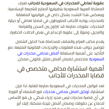
عقوبة تعاطي المخدرات في السعودية للاجانب
تعرف
المملكة العربية السعودية بتطبيقها الصارم للشريعة الإسلامية،
وينعكس هذا التشدد بشكل خاص في قوانينها المتعلقة
بالمخدرات يواجه الأجانب المتورطون في قضايا تعاطي أو حيازة
المخدرات عقوبات صارمة قد تتراوح بين السجن والغرامة
والترحيل، وصولاً إلى عقوبة الإعدام في بعض الحالات الخطيرة.
يقدم مكتب العزام والشانف للمحاماة هذا الدليل الشامل
لتوضيح جوانب هذه العقوبات والإجراءات القانونية المتبعة، مع
التأكيد على أهمية الاستعانة
أفضل محامي مخدرات في
السعودية
متخصص لضمان أفضل تمثيل قانوني ممكن.
أهمية استشارة محامي متخصص في
قضايا المخدرات للأجانب
تعد قوانين المخدرات في السعودية صارمة للغاية. لذا فإن
استشارة،
توكيل افضل محامي مخدرات
فور الاشتباه أو التورط
في أي قضية مخدرات ليس مجرد إجراء شكلي، بل هو الأساس
للدفاع عن حقوقك وضمان أفضل نتيجة ممكنة، إليك أبرز