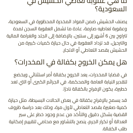
ما هي عقوبة تعاطي الحشيش في
السعودية؟
يصنف الحشيش ضمن المواد المخدرة المحظورة في السعودية،
وعقوبة تعاطيه صارمة، عادة ما تشمل العقوبة السجن لمدة
تتراوح بين 6 أشهر إلى سنتين، بالإضافة إلى الجلد والغرامة المالية
والترحيل، قد تزداد العقوبة في حال حيازة كميات كبيرة من
الحشيش بقصد التعاطي أو الاتجار.
هل يمكن الخروج بكفالة في المخدرات؟
في قضايا المخدرات، يعد الخروج بكفالة أمر استثنائي ويخضع
لتقدير النيابة العامة والمحكمة، في الجرائم الكبرى أو التي تعد
خطيرة، يكون الإفراج بالكفالة نادرًا.
قد يسمح بالإفراج بكفالة في بعض الحالات البسيطة، مثل حيازة
كمية صغيرة بقصد التعاطي لأول مرة، وذلك بعد دراسة ظروف
القضية بشكل دقيق والتأكد من عدم وجود خطر على سير
العدالة أو تكرار الجرم، ينصح بالتشاور مع محامي لتقييم إمكانية
طلب الكفالة.