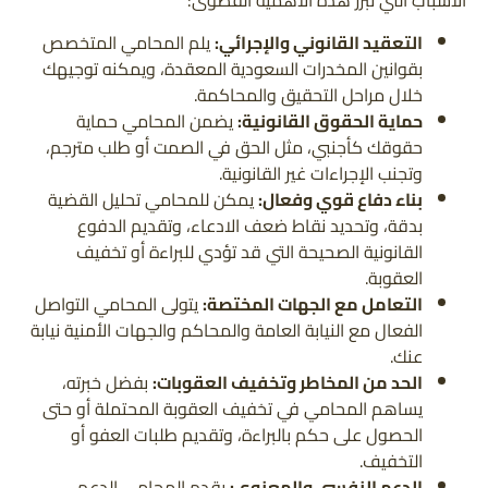
الأسباب التي تبرز هذه الأهمية القصوى:
التعقيد القانوني والإجرائي:
يلم المحامي المتخصص
بقوانين المخدرات السعودية المعقدة، ويمكنه توجيهك
خلال مراحل التحقيق والمحاكمة.
حماية الحقوق القانونية:
يضمن المحامي حماية
حقوقك كأجنبي، مثل الحق في الصمت أو طلب مترجم،
وتجنب الإجراءات غير القانونية.
بناء دفاع قوي وفعال:
يمكن للمحامي تحليل القضية
بدقة، وتحديد نقاط ضعف الادعاء، وتقديم الدفوع
القانونية الصحيحة التي قد تؤدي للبراءة أو تخفيف
العقوبة.
التعامل مع الجهات المختصة:
يتولى المحامي التواصل
الفعال مع النيابة العامة والمحاكم والجهات الأمنية نيابة
عنك.
الحد من المخاطر وتخفيف العقوبات:
بفضل خبرته،
يساهم المحامي في تخفيف العقوبة المحتملة أو حتى
الحصول على حكم بالبراءة، وتقديم طلبات العفو أو
التخفيف.
الدعم النفسي والمعنوي:
يقدم المحامي الدعم