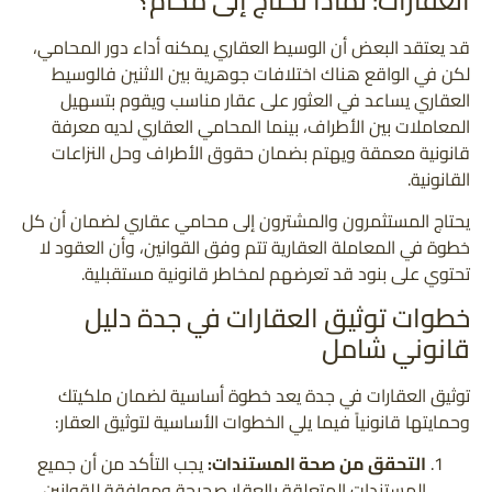
العقارات: لماذا تحتاج إلى محام؟
قد يعتقد البعض أن الوسيط العقاري يمكنه أداء دور المحامي،
لكن في الواقع هناك اختلافات جوهرية بين الاثنين فالوسيط
العقاري يساعد في العثور على عقار مناسب ويقوم بتسهيل
المعاملات بين الأطراف، بينما المحامي العقاري لديه معرفة
قانونية معمقة ويهتم بضمان حقوق الأطراف وحل النزاعات
القانونية.
يحتاج المستثمرون والمشترون إلى محامي عقاري لضمان أن كل
خطوة في المعاملة العقارية تتم وفق القوانين، وأن العقود لا
تحتوي على بنود قد تعرضهم لمخاطر قانونية مستقبلية.
خطوات توثيق العقارات في جدة دليل
قانوني شامل
توثيق العقارات في جدة يعد خطوة أساسية لضمان ملكيتك
وحمايتها قانونياً فيما يلي الخطوات الأساسية لتوثيق العقار:
التحقق من صحة المستندات:
يجب التأكد من أن جميع
المستندات المتعلقة بالعقار صحيحة وموافقة للقوانين.