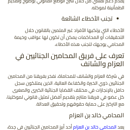
يقدم دعم نفسي من خلال شرح الوضع القانوني بوضوح وتقديم
الطمأنينة لموكله.
تجنب الأخطاء الشائعة
الأخطاء التي يرتكبها الأفراد غير الملمين بالقانون خلال
التحقيقات أو المحاكمات يمكن أن تكون لها عواقب وخيمة
المحامي يوجهك لتجنب هذه الأخطاء.
تعرف على فريق المحامين الجنائيين في
العزام والشانف
في شركة العزام والشانف للمحاماة، نفخر بفريقنا من المحامين
الجنائيين ذوي الخبرة والكفاءة العالية، الذين يمتلكون سجل
حافل بالإنجازات في مختلف القضايا الجنائية الكبرى والصغرى
كل عضو في فريقنا ملتزم بتقديم أفضل تمثيل قانوني لموكلينا،
مع التركيز على حماية حقوقهم وتحقيق العدالة.
المحامي خالد بن العزام
يعد
المحامي خالد بن العزام
أحد أبرز المحامين الجنائيين في جدة،