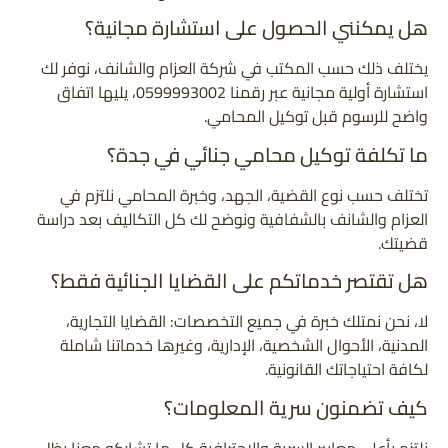
هل يمكنني الحصول على استشارة مجانية؟
يختلف ذلك حسب المكتب في شركة العزام والشانف، نوفر لك
استشارة أولية مجانية عبر رقمنا 0599993002، يليها اتفاق
واضح للرسوم قبل توكيل المحامي.
ما تكلفة توكيل محامي جنائي في جدة؟
تختلف حسب نوع القضية، الجهد، وخبرة المحامي نلتزم في
العزام والشانف بالشفافية ونوضح لك كل التكاليف بعد دراسة
قضيتك.
هل تقتصر خدماتكم على القضايا الجنائية فقط؟
لا، نحن نمتلك خبرة في جميع التخصصات: القضايا التجارية،
المدنية، الأحوال الشخصية، الإدارية، وغيرها خدماتنا شاملة
لكافة احتياجاتك القانونية.
كيف تضمنون سرية المعلومات؟
نلتزم بأعلى معايير السرية والاحترافية كل ما تشاركه معنا يظل