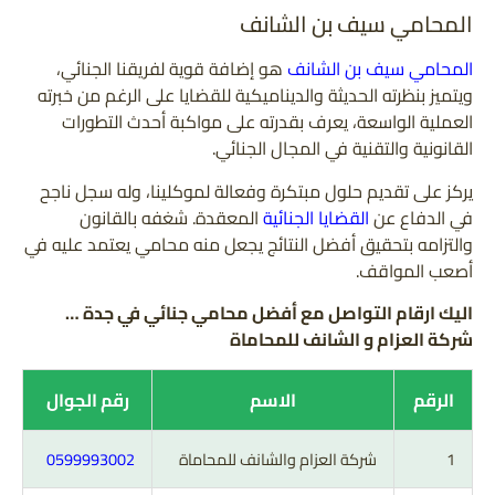
المحامي سيف بن الشانف
المحامي سيف بن الشانف
هو إضافة قوية لفريقنا الجنائي،
ويتميز بنظرته الحديثة والديناميكية للقضايا على الرغم من خبرته
العملية الواسعة، يعرف بقدرته على مواكبة أحدث التطورات
القانونية والتقنية في المجال الجنائي.
يركز على تقديم حلول مبتكرة وفعالة لموكلينا، وله سجل ناجح
في الدفاع عن
القضايا الجنائية
المعقدة. شغفه بالقانون
والتزامه بتحقيق أفضل النتائج يجعل منه محامي يعتمد عليه في
أصعب المواقف.
اليك ارقام التواصل مع أفضل محامي جنائي في جدة …
شركة العزام و الشانف للمحاماة
الرقم
الاسم
رقم الجوال
1
شركة العزام والشانف للمحاماة
0599993002