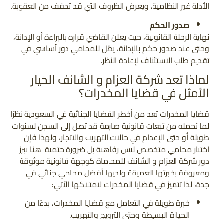
الأدلة غير النظامية، ويعرض الظروف التي قد تخفف من العقوبة.
صدور الحكم
نهاية الرحلة القانونية، حيث يعلن القاضي قراره بالبراءة أو الإدانة،
وحتى عند صدور حكم بالإدانة، يظل للمحامي دور أساسي في
تقديم طلب الاستئناف لإعادة النظر.
لماذا تعد شركة العزام و الشانف الخيار
الأمثل في قضايا المخدرات؟
قضايا المخدرات تعد من أخطر القضايا الجنائية في السعودية نظرًا
لما تحمله من تبعات قانونية صارمة قد تصل إلى السجن لسنوات
طويلة أو حتى الإعدام في حالات التهريب والاتجار، ولهذا فإن
اختيار محامي متخصص ليس رفاهية بل ضرورة حتمية، هنا يبرز
دور شركة العزام و الشانف للمحاماة كوجهة قانونية موثوقة
ومعروفة بخبرتها العميقة ولديها أفضل محامي جنائي في
جدة، لذا تتميز في قضايا المخدرات لامتلاكها الآتي:
خبرة طويلة في التعامل مع قضايا المخدرات، بدءًا من
الحيازة البسيطة وحتى الترويج والتهريب.