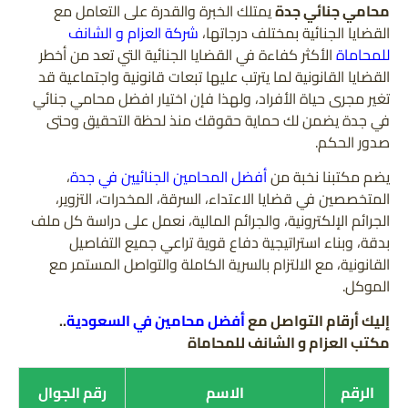
محامي جنائي جدة
يمتلك الخبرة والقدرة على التعامل مع
القضايا الجنائية بمختلف درجاتها،
شركة العزام و الشانف
للمحاماة
الأكثر كفاءة في القضايا الجنائية التي تعد من أخطر
القضايا القانونية لما يترتب عليها تبعات قانونية واجتماعية قد
تغير مجرى حياة الأفراد، ولهذا فإن اختيار افضل محامي جنائي
في جدة يضمن لك حماية حقوقك منذ لحظة التحقيق وحتى
صدور الحكم.
يضم مكتبنا نخبة من
أفضل المحامين الجنائيين في جدة
،
المتخصصين في قضايا الاعتداء، السرقة، المخدرات، التزوير،
الجرائم الإلكترونية، والجرائم المالية، نعمل على دراسة كل ملف
بدقة، وبناء استراتيجية دفاع قوية تراعي جميع التفاصيل
القانونية، مع الالتزام بالسرية الكاملة والتواصل المستمر مع
الموكل.
إليك أرقام التواصل مع
أفضل محامين في السعودية
..
مكتب العزام و الشانف للمحاماة
الرقم
الاسم
رقم الجوال