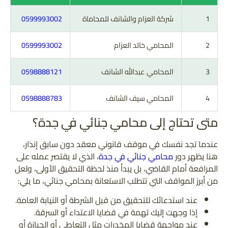
1
شركة العزام والشانف للمحاماة
0599993002
2
المحامي خالد العزام
0599993002
3
المحامي عبدالله الشانف
0598888121
4
المحامي سيف الشانف
0598888783
متى تحتاج إلى محامي جنائي في جدة؟
عندما تجد نفسك في موقف قانوني معقد دون سابق إنذار،
هنا يظهر دور
محامي جنائي في جدة
، الذي لا يقتصر عمله على
المرافعة أمام القاضي، بل يبدأ منذ لحظة التحقيق الأولى، ولعل
من أبرز المواقف التي تتطلب الاستعانة بمحامي جنائي، ما يلي:
عند استدعائك للتحقيق من قبل الشرطة أو النيابة العامة.
إذا وجهت إليك تهمة في قضايا الاعتداء أو السرقة.
عند مواجهة قضايا المخدرات مثل التعاطي أو الحيازة أو