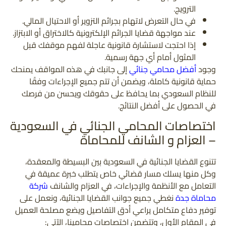
الترويج.
في حال التعرض لاتهام بجرائم التزوير أو الاحتيال المالي.
عند مواجهة قضايا الجرائم الإلكترونية كالاختراق أو الابتزاز.
إذا احتجت لاستشارة قانونية عاجلة لفهم موقفك قبل
المثول أمام أي جهة رسمية.
وجود
أفضل محامي جنائي
إلى جانبك في هذه المواقف يمنحك
حماية قانونية كاملة، ويضمن أن تتم جميع الإجراءات وفقًا
للنظام السعودي بما يحافظ على حقوقك ويحسن من فرصك
في الحصول على أفضل النتائج.
اختصاصات المحامي الجنائي في السعودية
– العزام و الشانف للمحاماة
تتنوع القضايا الجنائية في السعودية بين البسيطة والمعقدة،
وكل منها يسلك مسار قضائي خاص يتطلب خبرة عميقة في
التعامل مع الأنظمة والإجراءات، في العزام والشانف
شركة
محاماة جدة
نغطي جميع جوانب القضايا الجنائية، ونعمل على
توفير دفاع متكامل يراعي أدق التفاصيل ويضع مصلحة العميل
في المقام الأول، وتتضمن اختصاصات محامينا، الآتي: